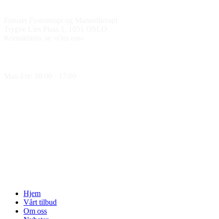
Kontakt oss
Furuset Fysioterapi og Manuellterapi
Trygve Lies Plass 1, 1051 OSLO
Kontaktinfo, se «Om oss»
Åpningstider
Man-Fre: 08:00 - 17:00
Medlem av
Hjem
Vårt tilbud
Om oss