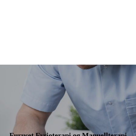
Furuset Fysioterapi og Manuellterapi