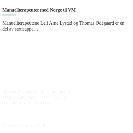
Manuellterapeuter med Norge til VM
Manuellterapeutene Leif Arne Lystad og Thomas Ødegaard er en
del av støtteappa…
Kontakt oss
Furuset Fysioterapi og Manuellterapi
Trygve Lies Plass 1, 1051 OSLO
Kontaktinfo, se «Om oss»
Åpningstider
Man-Fre: 08:00 - 17:00