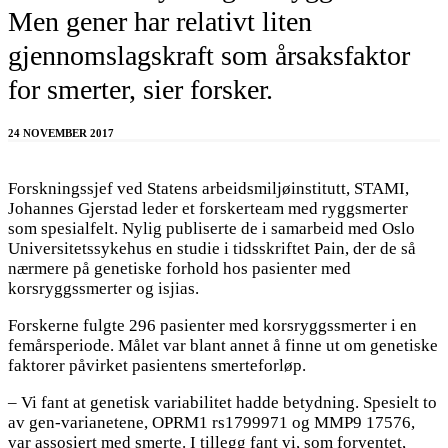
Men gener har relativt liten
gjennomslagskraft som årsaksfaktor
for smerter, sier forsker.
24 NOVEMBER 2017
Forskningssjef ved Statens arbeidsmiljøinstitutt, STAMI,
Johannes Gjerstad leder et forskerteam med ryggsmerter
som spesialfelt. Nylig publiserte de i samarbeid med Oslo
Universitetssykehus en studie i tidsskriftet Pain, der de så
nærmere på genetiske forhold hos pasienter med
korsryggssmerter og isjias.
Forskerne fulgte 296 pasienter med korsryggssmerter i en
femårsperiode. Målet var blant annet å finne ut om genetiske
faktorer påvirket pasientens smerteforløp.
– Vi fant at genetisk variabilitet hadde betydning. Spesielt to
av gen-varianetene, OPRM1 rs1799971 og MMP9 17576,
var assosiert med smerte. I tillegg fant vi, som forventet,