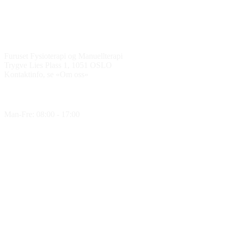
Kontakt oss
Furuset Fysioterapi og Manuellterapi
Trygve Lies Plass 1, 1051 OSLO
Kontaktinfo, se «Om oss»
Åpningstider
Man-Fre: 08:00 - 17:00
Medlem av