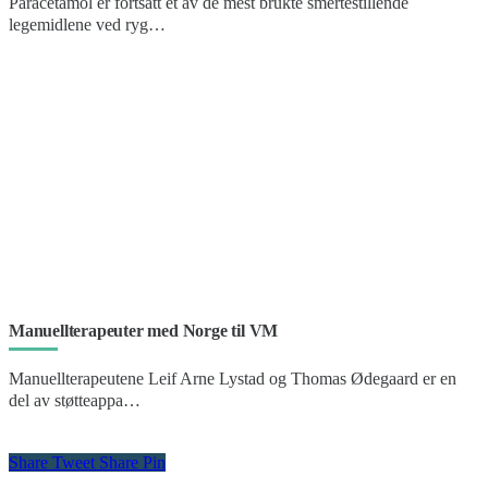
Paracetamol er fortsatt et av de mest brukte smertestillende
legemidlene ved ryg…
Manuellterapeuter med Norge til VM
Manuellterapeutene Leif Arne Lystad og Thomas Ødegaard er en
del av støtteappa…
Share
Tweet
Share
Pin