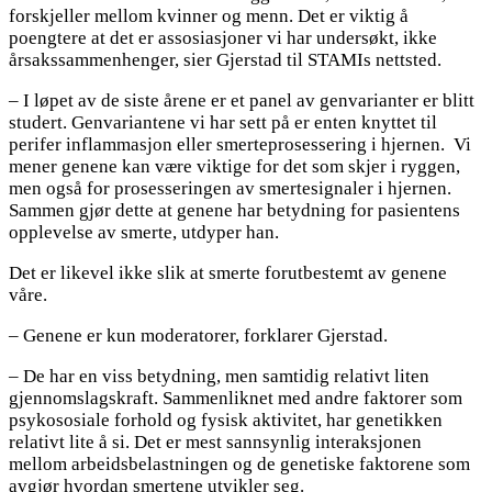
forskjeller mellom kvinner og menn. Det er viktig å
poengtere at det er assosiasjoner vi har undersøkt, ikke
årsakssammenhenger, sier Gjerstad til STAMIs nettsted.
– I løpet av de siste årene er et panel av genvarianter er blitt
studert. Genvariantene vi har sett på er enten knyttet til
perifer inflammasjon eller smerteprosessering i hjernen. Vi
mener genene kan være viktige for det som skjer i ryggen,
men også for prosesseringen av smertesignaler i hjernen.
Sammen gjør dette at genene har betydning for pasientens
opplevelse av smerte, utdyper han.
Det er likevel ikke slik at smerte forutbestemt av genene
våre.
– Genene er kun moderatorer, forklarer Gjerstad.
– De har en viss betydning, men samtidig relativt liten
gjennomslagskraft. Sammenliknet med andre faktorer som
psykososiale forhold og fysisk aktivitet, har genetikken
relativt lite å si. Det er mest sannsynlig interaksjonen
mellom arbeidsbelastningen og de genetiske faktorene som
avgjør hvordan smertene utvikler seg.