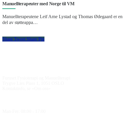
Manuellterapeuter med Norge til VM
Manuellterapeutene Leif Arne Lystad og Thomas Ødegaard er en
del av støtteappa…
Share
Tweet
Share
Pin
Kontakt oss
Furuset Fysioterapi og Manuellterapi
Trygve Lies Plass 1, 1051 OSLO
Kontaktinfo, se «Om oss»
Åpningstider
Man-Fre: 08:00 - 17:00
Medlem av