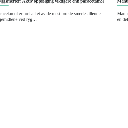
ggsmerter: Aktiv oppfølging viktigere enn paracetamol
Manue
racetamol er fortsatt et av de mest brukte smertestillende
Manue
gemidlene ved ryg…
en de
ontakt oss