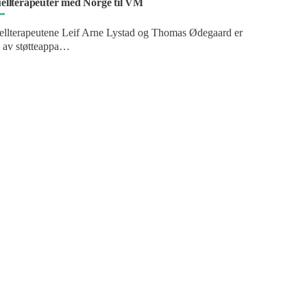
llterapeuter med Norge til VM
llterapeutene Leif Arne Lystad og Thomas Ødegaard er
l av støtteappa…