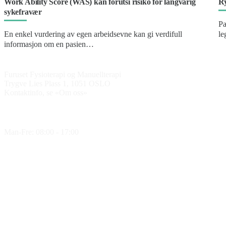
Work Ability Score (WAS) kan forutsi risiko for langvarig
Ry
sykefravær
Pa
En enkel vurdering av egen arbeidsevne kan gi verdifull
le
informasjon om en pasien…
K
Furuset Fysioterapi og Manuellterapi
Trygve Lies Plass 1, 1051 OSLO
Kontaktinfo, se «Om oss»
Åpningstider
Man-Fre: 08:00 - 17:00
Medlem av