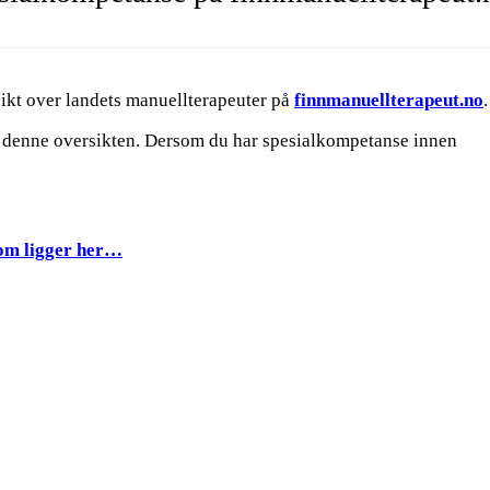
sikt over landets manuellterapeuter på
finnmanuellterapeut.no
å denne oversikten. Dersom du har spesialkompetanse innen
om ligger her…