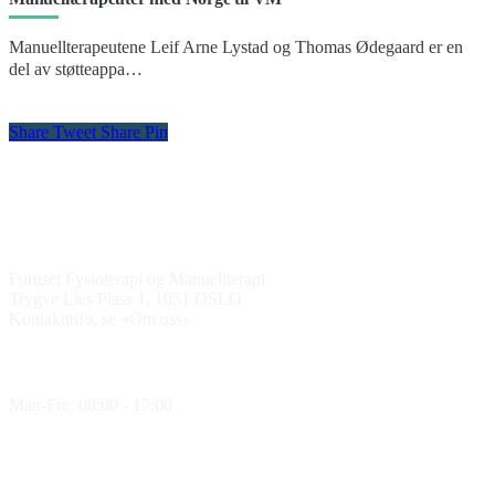
Manuellterapeutene Leif Arne Lystad og Thomas Ødegaard er en
del av støtteappa…
Share
Tweet
Share
Pin
Kontakt oss
Furuset Fysioterapi og Manuellterapi
Trygve Lies Plass 1, 1051 OSLO
Kontaktinfo, se «Om oss»
Åpningstider
Man-Fre: 08:00 - 17:00
Medlem av