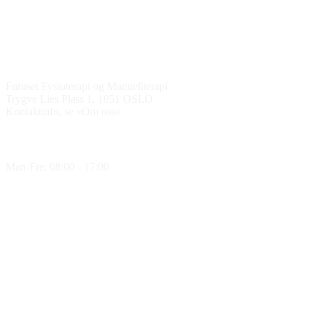
Kontakt oss
Furuset Fysioterapi og Manuellterapi
Trygve Lies Plass 1, 1051 OSLO
Kontaktinfo, se «Om oss»
Åpningstider
Man-Fre: 08:00 - 17:00
Medlem av